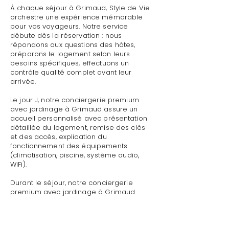
À chaque séjour à Grimaud, Style de Vie
orchestre une expérience mémorable
pour vos voyageurs. Notre service
débute dès la réservation : nous
répondons aux questions des hôtes,
préparons le logement selon leurs
besoins spécifiques, effectuons un
contrôle qualité complet avant leur
arrivée.
Le jour J, notre conciergerie premium
avec jardinage à Grimaud assure un
accueil personnalisé avec présentation
détaillée du logement, remise des clés
et des accès, explication du
fonctionnement des équipements
(climatisation, piscine, système audio,
WiFi).
Durant le séjour, notre conciergerie
premium avec jardinage à Grimaud
reste disponible pour toute demande :
dépannage technique,
recommandations de restaurants,
organisation d'activités, livraison de