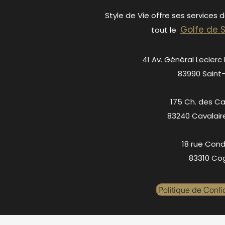
Style de Vie offre ses services 
Golfe de 
tout le
41 Av. Général Leclerc
83990 Saint
175 Ch. des C
83240 Cavalair
18 rue Cond
83310 Cog
Politique de Confid