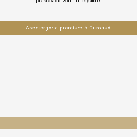
préservant votre tranquillité.
Conciergerie premium à Grimaud