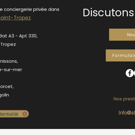
Discutons 
de conciergerie privée dans
S
ain
t-Tropez
.
Nou
 Bat A3 - Apt 330,
-Tropez
Formulai
anissons,
e-sur-mer
orcet,
olin
Nos prest
Info@s
entialité