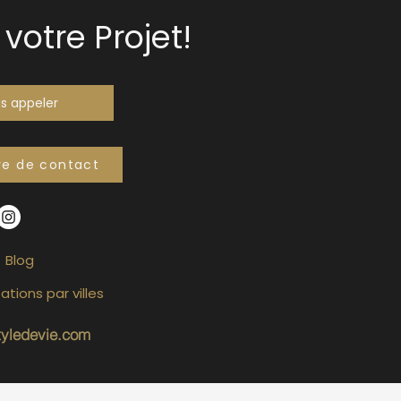
votre Projet!
s appeler
re de contact
Blog
ations par villes
tyledevie.com