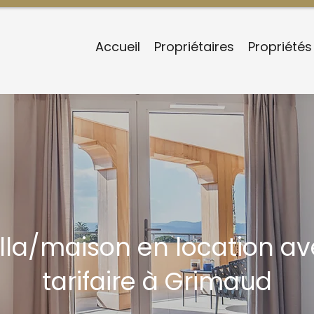
Accueil
Propriétaires
Propriétés
illa/maison en location av
tarifaire à Grimaud