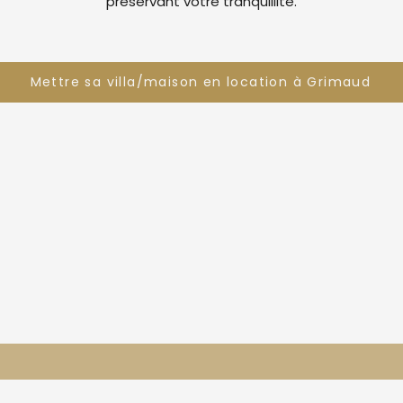
préservant votre tranquillité.
Mettre sa villa/maison en location à Grimaud