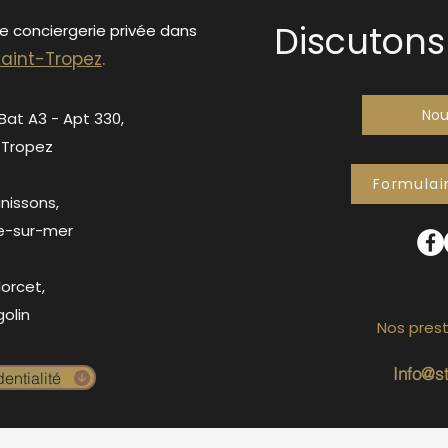
Discutons 
de conciergerie privée dans
S
ain
t-Tropez
.
Nou
 Bat A3 - Apt 330,
-Tropez
Formulai
anissons,
e-sur-mer
orcet,
olin
Nos prest
Info@s
entialité