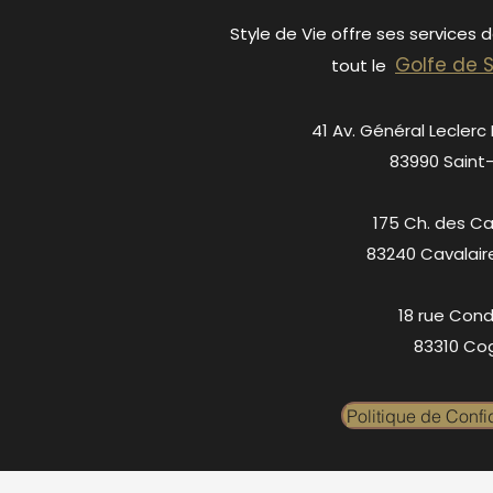
Style de Vie offre ses services 
Golfe de 
tout le
41 Av. Général Leclerc
83990 Saint
175 Ch. des C
83240 Cavalair
18 rue Cond
83310 Cog
Politique de Confid