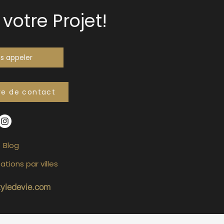
votre Projet!
s appeler
re de contact
Blog
ations par villes
tyledevie.com