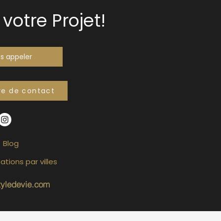
votre Projet!
s appeler
re de contact
Blog
ations par villes
tyledevie.com