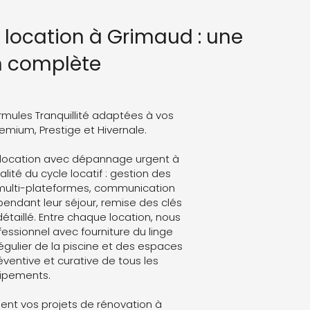
n location à Grimaud : une
n complète
rmules Tranquillité adaptées à vos
Premium, Prestige et Hivernale.
n location avec dépannage urgent à
lité du cycle locatif : gestion des
 multi-plateformes, communication
endant leur séjour, remise des clés
détaillé. Entre chaque location, nous
ssionnel avec fourniture du linge
régulier de la piscine et des espaces
ventive et curative de tous les
ipements.
nt vos projets de rénovation à