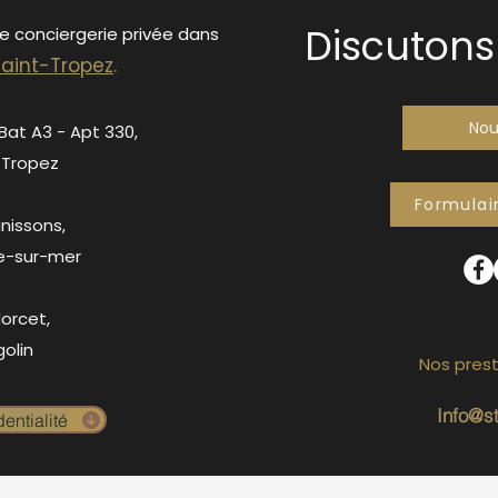
Discutons 
de conciergerie privée dans
S
ain
t-Tropez
.
Nou
 Bat A3 - Apt 330,
-Tropez
Formulai
anissons,
e-sur-mer
orcet,
olin
Nos prest
Info@s
entialité