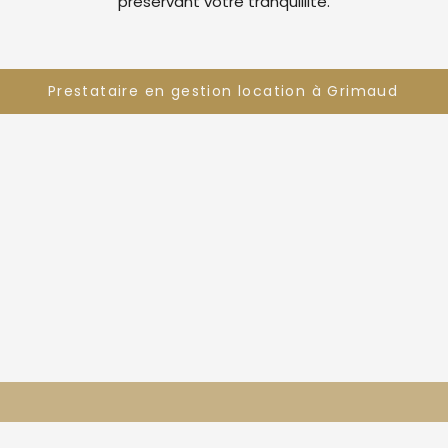
préservant votre tranquillité.
Prestataire en gestion location à Grimaud