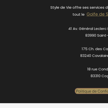
Style de Vie offre ses services 
Golfe de 
tout le
41 Av. Général Leclerc
83990 Saint
175 Ch. des C
83240 Cavalair
18 rue Cond
83310 Cog
Politique de Confid