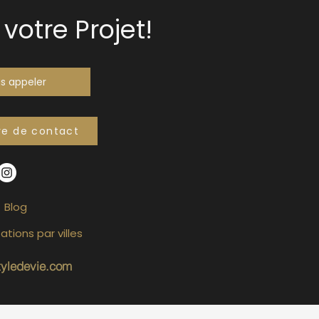
votre Projet!
s appeler
re de contact
Blog
ations par villes
tyledevie.com