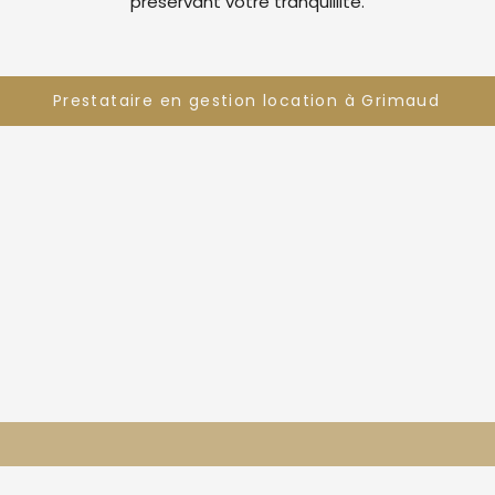
préservant votre tranquillité.
Prestataire en gestion location à Grimaud