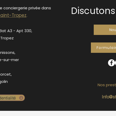
Discutons 
de conciergerie privée dans
S
ain
t-Tropez
.
Nou
 Bat A3 - Apt 330,
-Tropez
Formulai
anissons,
e-sur-mer
orcet,
olin
Nos prest
Info@s
entialité