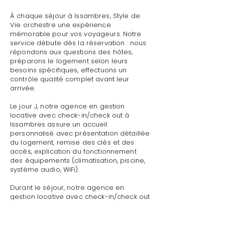
À chaque séjour à Issambres, Style de
Vie orchestre une expérience
mémorable pour vos voyageurs. Notre
service débute dès la réservation : nous
répondons aux questions des hôtes,
préparons le logement selon leurs
besoins spécifiques, effectuons un
contrôle qualité complet avant leur
arrivée.
Le jour J, notre agence en gestion
locative avec check-in/check out à
Issambres assure un accueil
personnalisé avec présentation détaillée
du logement, remise des clés et des
accès, explication du fonctionnement
des équipements (climatisation, piscine,
système audio, WiFi).
Durant le séjour, notre agence en
gestion locative avec check-in/check out
à Issambres reste disponible pour toute
demande : dépannage technique,
recommandations de restaurants,