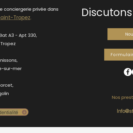
Discutons 
de conciergerie privée dans
S
ain
t-Tropez
.
Nou
 Bat A3 - Apt 330,
-Tropez
Formulai
anissons,
e-sur-mer
orcet,
olin
Nos prest
Info@s
entialité