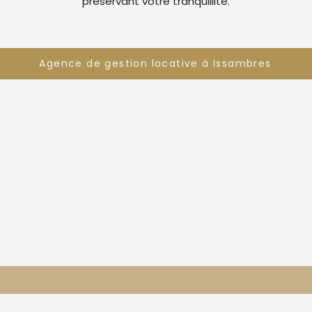
préservant votre tranquillité.
Agence de gestion locative à Issambres