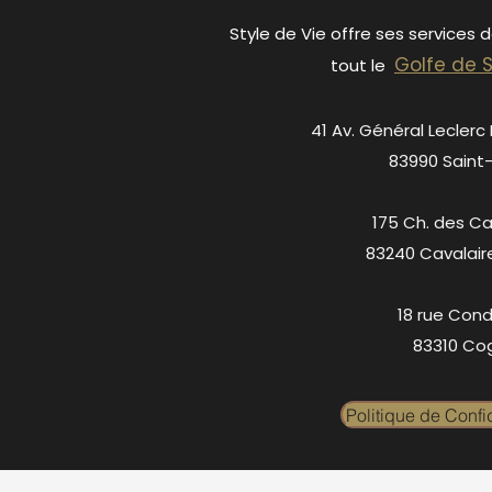
Style de Vie offre ses services 
Golfe de 
tout le
41 Av. Général Leclerc
83990 Saint
175 Ch. des C
83240 Cavalair
18 rue Cond
83310 Cog
Politique de Confid