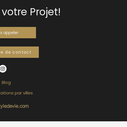
votre Projet!
s appeler
re de contact
Blog
ations par villes
tyledevie.com