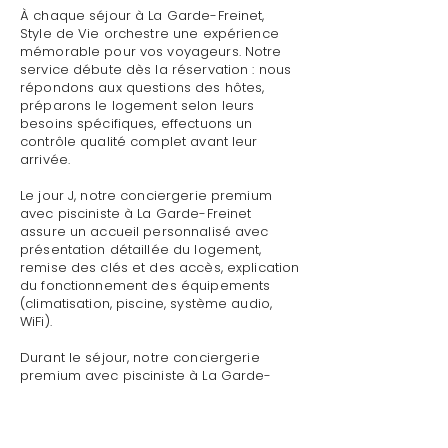
À chaque séjour à La Garde-Freinet,
Style de Vie orchestre une expérience
mémorable pour vos voyageurs. Notre
service débute dès la réservation : nous
répondons aux questions des hôtes,
préparons le logement selon leurs
besoins spécifiques, effectuons un
contrôle qualité complet avant leur
arrivée.
Le jour J, notre conciergerie premium
avec pisciniste à La Garde-Freinet
assure un accueil personnalisé avec
présentation détaillée du logement,
remise des clés et des accès, explication
du fonctionnement des équipements
(climatisation, piscine, système audio,
WiFi).
Durant le séjour, notre conciergerie
premium avec pisciniste à La Garde-
Freinet reste disponible pour toute
demande : dépannage technique,
recommandations de restaurants,
organisation d'activités, livraison de