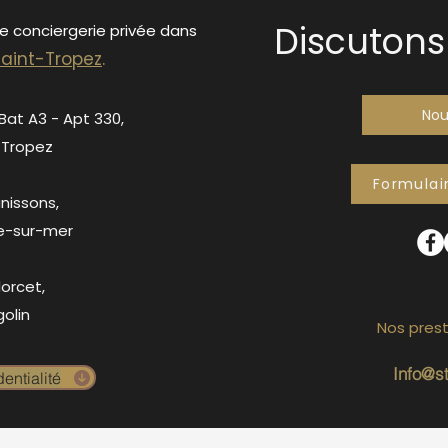
Discutons 
de conciergerie privée dans
S
ain
t-Tropez
.
Nou
 Bat A3 - Apt 330,
-Tropez
Formulai
anissons,
e-sur-mer
orcet,
olin
Nos prest
Info@s
entialité