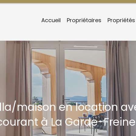
Accueil
Propriétaires
Propriétés
illa/maison en location av
courant à La Garde-Freine