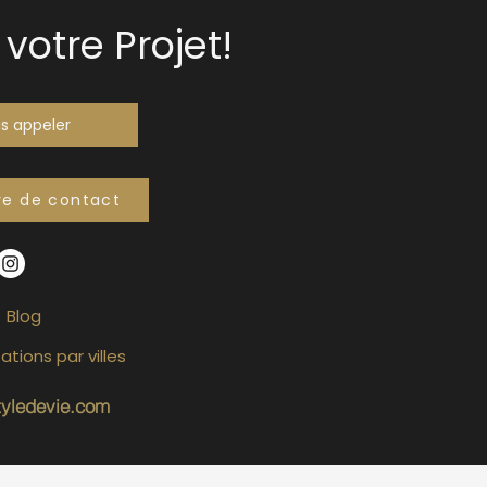
votre Projet!
s appeler
re de contact
Blog
ations par villes
tyledevie.com