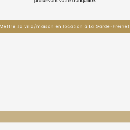
préservant votre tranquillité.
Mettre sa villa/maison en location à La Garde-Freinet