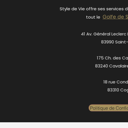
Style de Vie offre ses services 
Golfe de 
tout le
41 Av. Général Leclerc
83990 Saint
175 Ch. des C
83240 Cavalair
18 rue Cond
83310 Cog
Politique de Confid