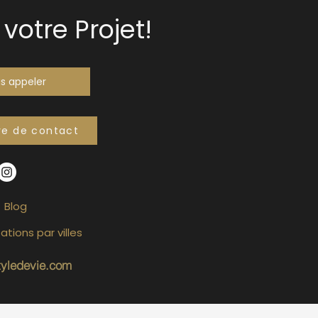
votre Projet!
s appeler
re de contact
Blog
ations par villes
tyledevie.com