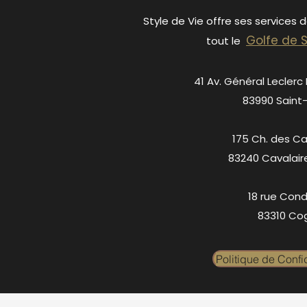
Style de Vie offre ses services 
Golfe de 
tout le
41 Av. Général Leclerc
83990 Saint
175 Ch. des C
83240 Cavalair
18 rue Cond
83310 Cog
Politique de Confid