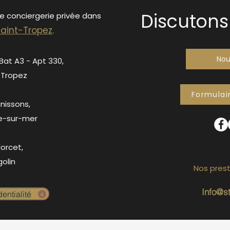
Discutons 
de conciergerie privée dans
S
ain
t-Tropez
.
Nou
 Bat A3 - Apt 330,
-Tropez
Formulai
anissons,
e-sur-mer
orcet,
olin
Nos prest
Info@s
entialité