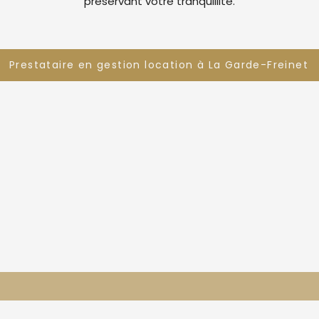
préservant votre tranquillité.
Prestataire en gestion location à La Garde-Freinet