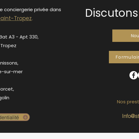
Discutons 
de conciergerie privée dans
S
ain
t-Tropez
.
Nou
 Bat A3 - Apt 330,
-Tropez
Formulai
anissons,
e-sur-mer
orcet,
olin
Nos prest
Info@s
entialité