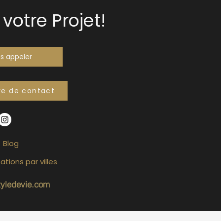
votre Projet!
s appeler
re de contact
Blog
ations par villes
tyledevie.com