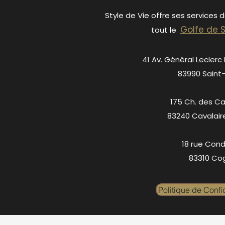
Style de Vie offre ses services 
Golfe de 
tout le
41 Av. Général Leclerc
83990 Saint
175 Ch. des C
83240 Cavalair
18 rue Cond
83310 Cog
Politique de Confid