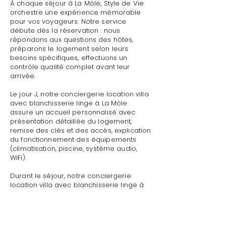
À chaque séjour à La Môle, Style de Vie
orchestre une expérience mémorable
pour vos voyageurs. Notre service
débute dès la réservation : nous
répondons aux questions des hôtes,
préparons le logement selon leurs
besoins spécifiques, effectuons un
contrôle qualité complet avant leur
arrivée.
Le jour J, notre conciergerie location villa
avec blanchisserie linge à La Môle
assure un accueil personnalisé avec
présentation détaillée du logement,
remise des clés et des accès, explication
du fonctionnement des équipements
(climatisation, piscine, système audio,
WiFi).
Durant le séjour, notre conciergerie
location villa avec blanchisserie linge à
La Môle reste disponible pour toute
demande : dépannage technique,
recommandations de restaurants,
organisation d'activités, livraison de