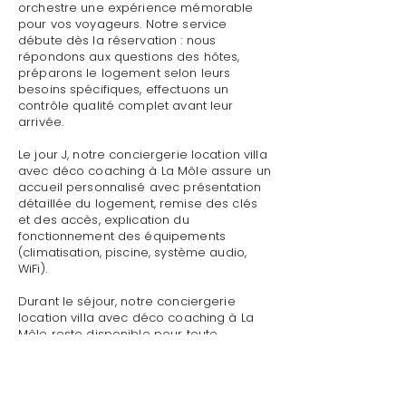
orchestre une expérience mémorable
pour vos voyageurs. Notre service
débute dès la réservation : nous
répondons aux questions des hôtes,
préparons le logement selon leurs
besoins spécifiques, effectuons un
contrôle qualité complet avant leur
arrivée.
Le jour J, notre conciergerie location villa
avec déco coaching à La Môle assure un
accueil personnalisé avec présentation
détaillée du logement, remise des clés
et des accès, explication du
fonctionnement des équipements
(climatisation, piscine, système audio,
WiFi).
Durant le séjour, notre conciergerie
location villa avec déco coaching à La
Môle reste disponible pour toute
demande : dépannage technique,
recommandations de restaurants,
organisation d'activités, livraison de
courses.