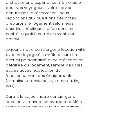
orchestre une expérience mémorable
pour vos voyageurs. Notre service
débute dès la réservation : nous
répondons aux questions des hôtes,
préparons le logement selon leurs
besoins spécifiques, effectuons un
contrôle qualité complet avant leur
arrivée.
Le jour J, notre conciergerie location villa
avec nettoyage à La Môle assure un
accueil personnalisé avec présentation
détaillée du logement, remise des clés
et des accès, explication du
fonctionnement des équipements
(climatisation, piscine, système audio,
WiFi).
Durant le séjour, notre conciergerie
location villa avec nettoyage à La Môle
reste disponible pour toute demande :
dépannage technique,
recommandations de restaurants,
organisation d'activités, livraison de
courses.