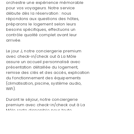
orchestre une expérience mémorable
pour vos voyageurs. Notre service
débute dès la réservation : nous
répondons aux questions des hôtes,
préparons le logement selon leurs
besoins spécifiques, effectuons un
contrôle qualité complet avant leur
arrivée.
Le jour J, notre conciergerie premium
avec check-in/check out à La Môle
assure un accueil personnalisé avec
présentation détaillée du logement,
remise des clés et des accès, explication
du fonctionnement des équipements
(climatisation, piscine, système audio,
WiFi).
Durant le séjour, notre conciergerie
premium avec check-in/check out à La
Môle reste disponible pour toute
demande : dépannage technique,
recommandations de restaurants,
organisation d'activités, livraison de
courses.