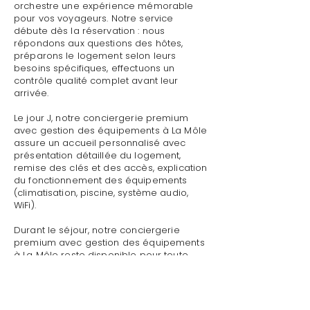
orchestre une expérience mémorable
pour vos voyageurs. Notre service
débute dès la réservation : nous
répondons aux questions des hôtes,
préparons le logement selon leurs
besoins spécifiques, effectuons un
contrôle qualité complet avant leur
arrivée.
Le jour J, notre conciergerie premium
avec gestion des équipements à La Môle
assure un accueil personnalisé avec
présentation détaillée du logement,
remise des clés et des accès, explication
du fonctionnement des équipements
(climatisation, piscine, système audio,
WiFi).
Durant le séjour, notre conciergerie
premium avec gestion des équipements
à La Môle reste disponible pour toute
demande : dépannage technique,
recommandations de restaurants,
organisation d'activités, livraison de
courses.