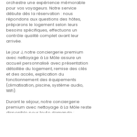
orchestre une expérience mémorable
pour vos voyageurs. Notre service
débute dès la réservation : nous
répondons aux questions des hôtes,
préparons le logement selon leurs
besoins spécifiques, effectuons un
contrôle qualité complet avant leur
arrivée.
Le jour J, notre conciergerie premium
avec nettoyage à La Môle assure un
accueil personnalisé avec présentation
détaillée du logement, remise des clés
et des accès, explication du
fonctionnement des équipements
(climatisation, piscine, système audio,
WiFi).
Durant le séjour, notre conciergerie
premium avec nettoyage à La Môle reste
disponible pour toute demande :
dépannage technique,
recommandations de restaurants,
organisation d'activités, livraison de
courses.