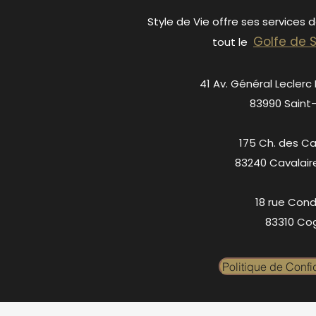
Style de Vie offre ses services 
Golfe de 
tout le
41 Av. Général Leclerc
83990 Saint
175 Ch. des C
83240 Cavalair
18 rue Cond
83310 Cog
Politique de Confid