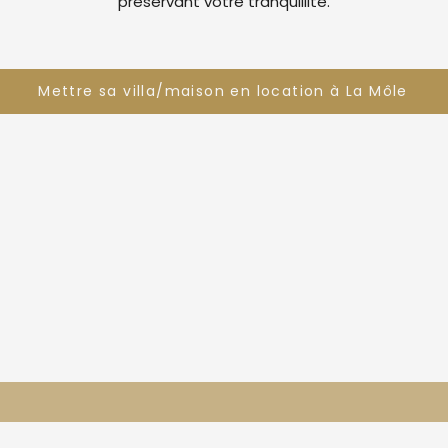
préservant votre tranquillité.
Mettre sa villa/maison en location à La Môle