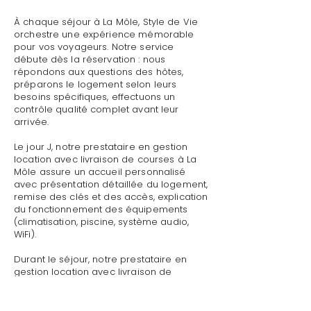
À chaque séjour à La Môle, Style de Vie
orchestre une expérience mémorable
pour vos voyageurs. Notre service
débute dès la réservation : nous
répondons aux questions des hôtes,
préparons le logement selon leurs
besoins spécifiques, effectuons un
contrôle qualité complet avant leur
arrivée.
Le jour J, notre prestataire en gestion
location avec livraison de courses à La
Môle assure un accueil personnalisé
avec présentation détaillée du logement,
remise des clés et des accès, explication
du fonctionnement des équipements
(climatisation, piscine, système audio,
WiFi).
Durant le séjour, notre prestataire en
gestion location avec livraison de
courses à La Môle reste disponible pour
toute demande : dépannage technique,
recommandations de restaurants,