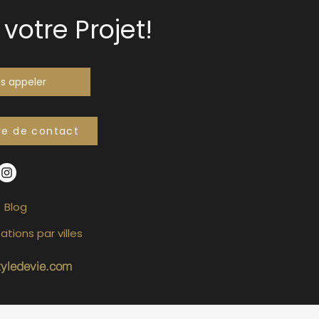
votre Projet!
s appeler
re de contact
Blog
ations par villes
tyledevie.com