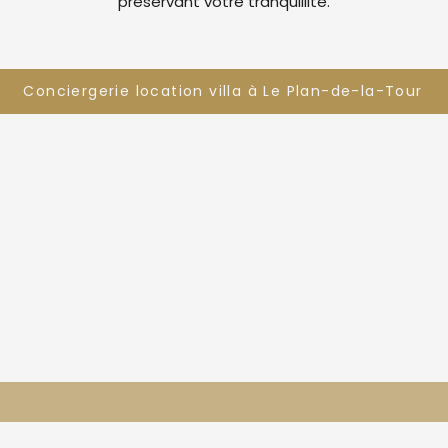
préservant votre tranquillité.
Conciergerie location villa à Le Plan-de-la-Tour