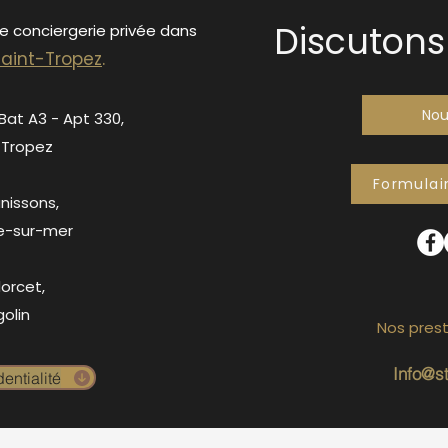
Discutons 
de conciergerie privée dans
S
ain
t-Tropez
.
Nou
 Bat A3 - Apt 330,
-Tropez
Formulai
anissons,
e-sur-mer
orcet,
olin
Nos prest
Info@s
entialité