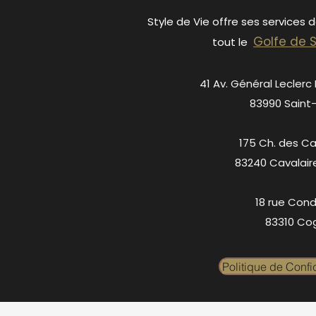
Style de Vie offre ses services 
Golfe de 
tout le
41 Av. Général Leclerc
83990 Saint
175 Ch. des C
83240 Cavalair
18 rue Cond
83310 Cog
Politique de Confid