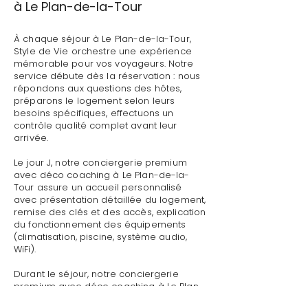
à Le Plan-de-la-Tour
À chaque séjour à Le Plan-de-la-Tour,
Style de Vie orchestre une expérience
mémorable pour vos voyageurs. Notre
service débute dès la réservation : nous
répondons aux questions des hôtes,
préparons le logement selon leurs
besoins spécifiques, effectuons un
contrôle qualité complet avant leur
arrivée.
Le jour J, notre conciergerie premium
avec déco coaching à Le Plan-de-la-
Tour assure un accueil personnalisé
avec présentation détaillée du logement,
remise des clés et des accès, explication
du fonctionnement des équipements
(climatisation, piscine, système audio,
WiFi).
Durant le séjour, notre conciergerie
premium avec déco coaching à Le Plan-
de-la-Tour reste disponible pour toute