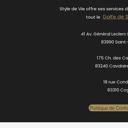
Style de Vie offre ses services 
Golfe de 
tout le
41 Av. Général Leclerc
83990 Saint
175 Ch. des C
83240 Cavalair
18 rue Cond
83310 Cog
Politique de Confid