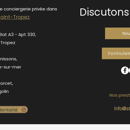
Discutons 
de conciergerie privée dans
S
ain
t-Tropez
.
Nou
 Bat A3 - Apt 330,
-Tropez
Formulai
anissons,
e-sur-mer
orcet,
olin
Nos prest
Info@s
entialité