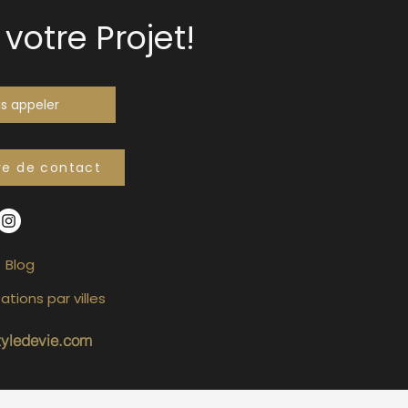
votre Projet!
s appeler
re de contact
Blog
ations par villes
tyledevie.com