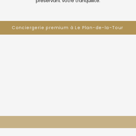
préservant votre tranquillité.
Conciergerie premium à Le Plan-de-la-Tour