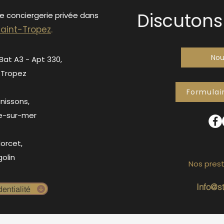
Discutons 
de conciergerie privée dans
S
ain
t-Tropez
.
Nou
 Bat A3 - Apt 330,
-Tropez
Formulai
anissons,
e-sur-mer
orcet,
olin
Nos prest
Info@s
entialité