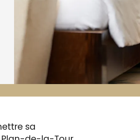
ettre sa
e Plan-de-la-Tour