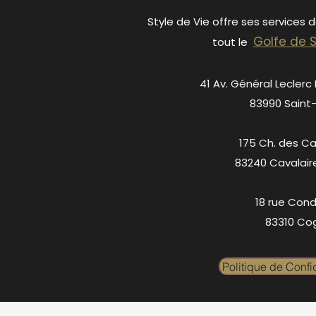
Style de Vie offre ses services 
Golfe de 
tout le
41 Av. Général Leclerc
83990 Saint
175 Ch. des C
83240 Cavalair
18 rue Cond
83310 Cog
Politique de Confid