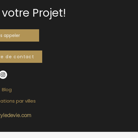
votre Projet!
s appeler
re de contact
Blog
ations par villes
tyledevie.com