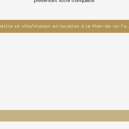
préservant votre tranquillité.
Mettre sa villa/maison en location à Le Plan-de