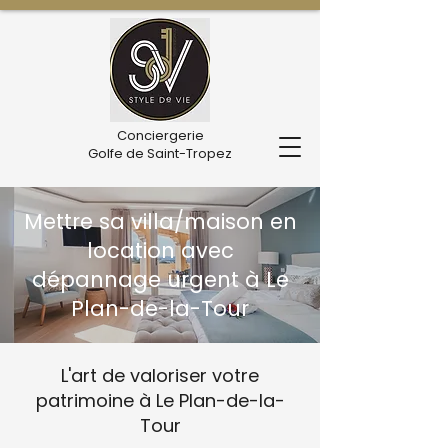
Conciergerie
Golfe de Saint-Tropez
Mettre sa villa/maison en
location avec
dépannage urgent à Le
Plan-de-la-Tour
L'art de valoriser votre
patrimoine à Le Plan-de-la-
Tour