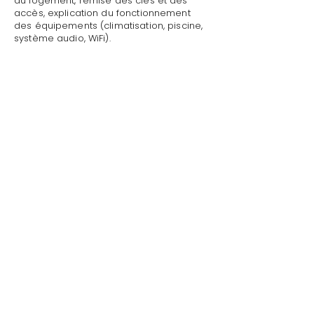
du logement, remise des clés et des
accès, explication du fonctionnement
des équipements (climatisation, piscine,
système audio, WiFi).
Mettre sa villa/maison en location avec
personnel de maison à Le Plan-de-la-
Tour par Style de Vie est une garantie
pour toute demande : dépannage
technique, recommandations de
restaurants, organisation d'activités,
livraison de courses.
Au départ, nous effectuons l'état des
lieux de sortie, récupérons les clés et
vérifions l'état général de la propriété.
Style de Vie offre ses services de
conciergerie privée dans tout le
Golfe de S
ain
t-Tropez
.
41 Av. Général Leclerc Bat A3 - Apt