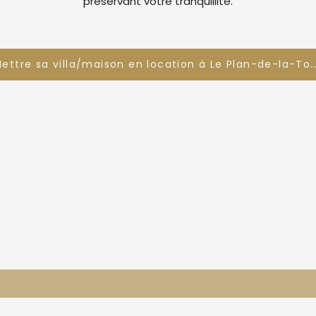
préservant votre tranquillité.
Mettre sa villa/maison en location à Le Plan-de