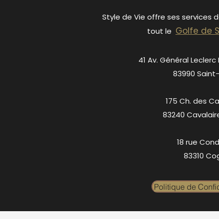
Style de Vie offre ses services 
Golfe de 
tout le
41 Av. Général Leclerc
83990 Saint
175 Ch. des C
83240 Cavalair
18 rue Cond
83310 Cog
Politique de Confid