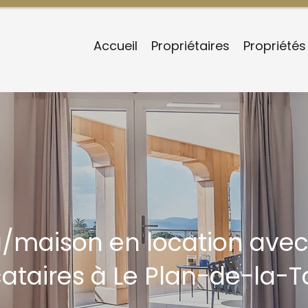
Accueil
Propriétaires
Propriétés
la/maison en location avec
cataires à Le Plan-de-la-T