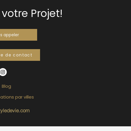
votre Projet!
s appeler
re de contact
Blog
ations par villes
tyledevie.com