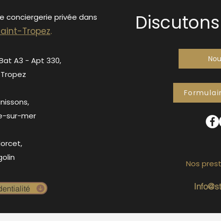
Discutons 
de conciergerie privée dans
S
ain
t-Tropez
.
Nou
 Bat A3 - Apt 330,
-Tropez
Formulai
anissons,
e-sur-mer
orcet,
olin
Nos prest
Info@s
entialité