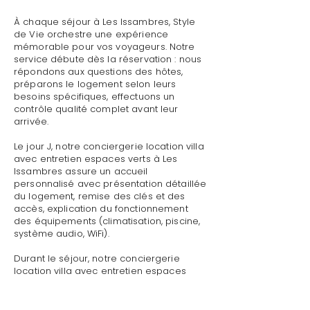
À chaque séjour à Les Issambres, Style
de Vie orchestre une expérience
mémorable pour vos voyageurs. Notre
service débute dès la réservation : nous
répondons aux questions des hôtes,
préparons le logement selon leurs
besoins spécifiques, effectuons un
contrôle qualité complet avant leur
arrivée.
Le jour J, notre conciergerie location villa
avec entretien espaces verts à Les
Issambres assure un accueil
personnalisé avec présentation détaillée
du logement, remise des clés et des
accès, explication du fonctionnement
des équipements (climatisation, piscine,
système audio, WiFi).
Durant le séjour, notre conciergerie
location villa avec entretien espaces
verts à Les Issambres reste disponible
pour toute demande : dépannage
technique, recommandations de