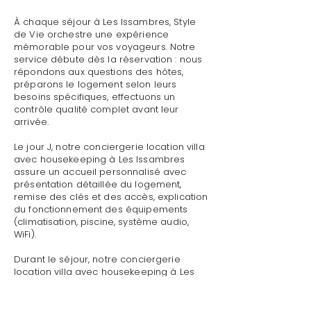
À chaque séjour à Les Issambres, Style
de Vie orchestre une expérience
mémorable pour vos voyageurs. Notre
service débute dès la réservation : nous
répondons aux questions des hôtes,
préparons le logement selon leurs
besoins spécifiques, effectuons un
contrôle qualité complet avant leur
arrivée.
Le jour J, notre conciergerie location villa
avec housekeeping à Les Issambres
assure un accueil personnalisé avec
présentation détaillée du logement,
remise des clés et des accès, explication
du fonctionnement des équipements
(climatisation, piscine, système audio,
WiFi).
Durant le séjour, notre conciergerie
location villa avec housekeeping à Les
Issambres reste disponible pour toute
demande : dépannage technique,
recommandations de restaurants,