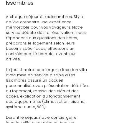
Issambres
À chaque séjour à Les Issambres, Style
de Vie orchestre une expérience
mémorable pour vos voyageurs. Notre
service débute dès la réservation : nous
répondons aux questions des hôtes,
préparons le logement selon leurs
besoins spécifiques, effectuons un
contrôle qualité complet avant leur
arrivée.
Le jour J, notre conciergerie location villa
avec mise en service piscine à Les
Issambres assure un accueil
personnalisé avec présentation détaillée
du logement, remise des clés et des
accès, explication du fonctionnement
des équipements (climatisation, piscine,
système audio, WiFi).
Durant le séjour, notre conciergerie
location villa avec mise en service
piscine à Les Issambres reste disponible