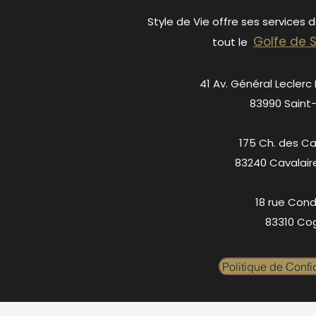
Style de Vie offre ses services 
Golfe de 
tout le
41 Av. Général Leclerc
83990 Saint
175 Ch. des C
83240 Cavalair
18 rue Cond
83310 Cog
Politique de Confid