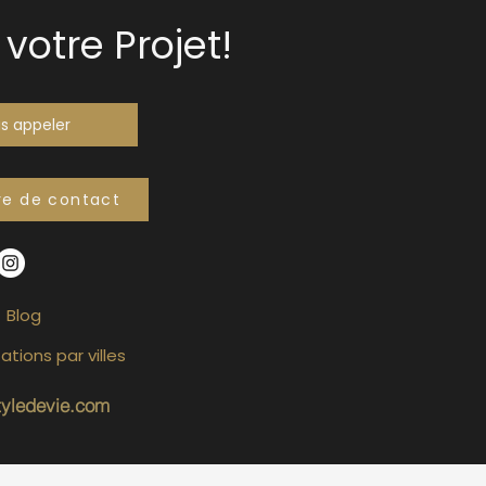
votre Projet!
s appeler
re de contact
Blog
ations par villes
tyledevie.com