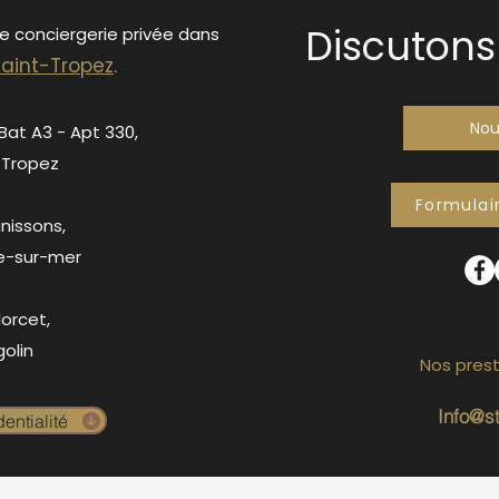
Discutons 
de conciergerie privée dans
S
ain
t-Tropez
.
Nou
 Bat A3 - Apt 330,
-Tropez
Formulai
anissons,
e-sur-mer
orcet,
olin
Nos prest
Info@s
entialité