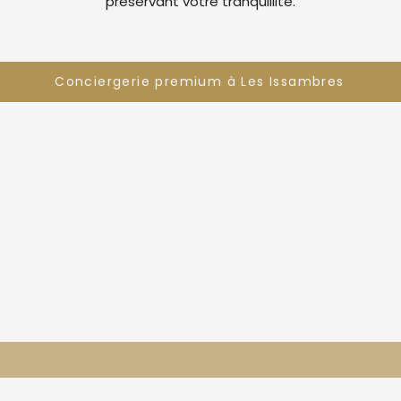
préservant votre tranquillité.
Conciergerie premium à Les Issambres