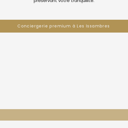
préservant votre tranquillité.
Conciergerie premium à Les Issambres