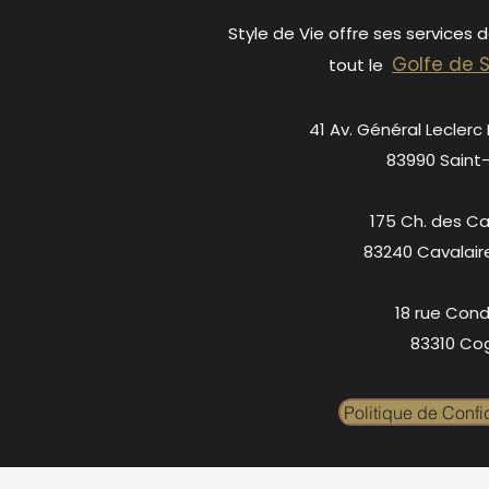
Style de Vie offre ses services 
Golfe de 
tout le
41 Av. Général Leclerc
83990 Saint
175 Ch. des C
83240 Cavalair
18 rue Cond
83310 Cog
Politique de Confid