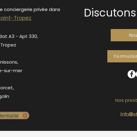
Discutons 
de conciergerie privée dans
S
ain
t-Tropez
.
Nou
 Bat A3 - Apt 330,
-Tropez
Formulai
anissons,
e-sur-mer
orcet,
olin
Nos prest
Info@s
entialité