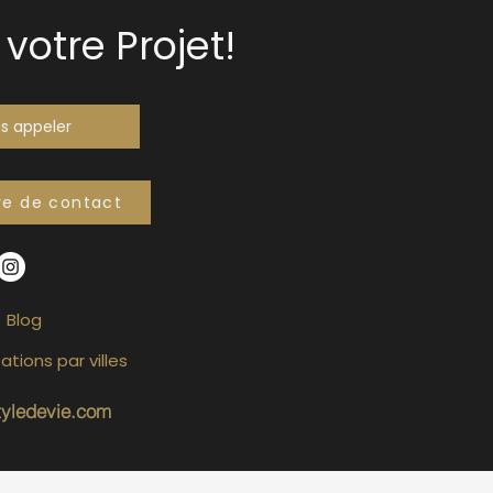
votre Projet!
s appeler
re de contact
Blog
ations par villes
tyledevie.com