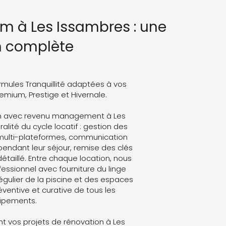
m à Les Issambres : une
n complète
rmules Tranquillité adaptées à vos
Premium, Prestige et Hivernale.
um avec revenu management à Les
alité du cycle locatif : gestion des
 multi-plateformes, communication
endant leur séjour, remise des clés
détaillé. Entre chaque location, nous
ssionnel avec fourniture du linge
régulier de la piscine et des espaces
ventive et curative de tous les
ipements.
 vos projets de rénovation à Les