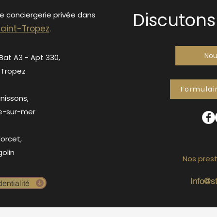
Discutons 
de conciergerie privée dans
S
ain
t-Tropez
.
Nou
 Bat A3 - Apt 330,
-Tropez
Formulai
anissons,
e-sur-mer
orcet,
olin
Nos prest
Info@s
entialité