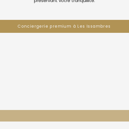
préservant votre tranquillité.
Conciergerie premium à Les Issambres