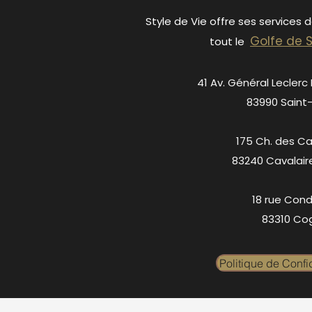
Style de Vie offre ses services 
Golfe de 
tout le
41 Av. Général Leclerc
83990 Saint
175 Ch. des C
83240 Cavalair
18 rue Cond
83310 Cog
Politique de Confid