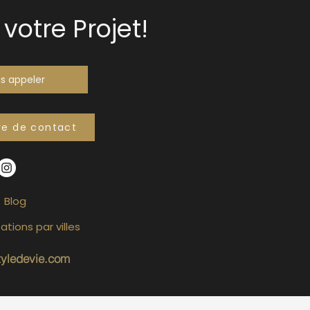
votre Projet!
s appeler
re de contact
Blog
ations par villes
tyledevie.com