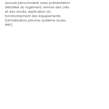
accueil personnalisé avec présentation
détaillée du logement, remise des clés
et des accès, explication du
fonctionnement des équipements
(climatisation, piscine, système audio,
WiFi).
Mettre sa villa/maison en location avec
recommandations personnalisées à Les
Issambres par Style de Vie est une
garantie pour toute demande :
dépannage technique,
recommandations de restaurants,
organisation d'activités, livraison de
courses.
Au départ, nous effectuons l'état des
lieux de sortie, récupérons les clés et
vérifions l'état général de la propriété.
Style de Vie offre ses services de
conciergerie privée dans tout le