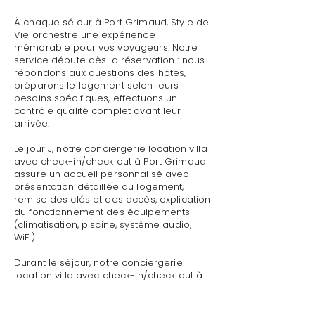
À chaque séjour à Port Grimaud, Style de
Vie orchestre une expérience
mémorable pour vos voyageurs. Notre
service débute dès la réservation : nous
répondons aux questions des hôtes,
préparons le logement selon leurs
besoins spécifiques, effectuons un
contrôle qualité complet avant leur
arrivée.
Le jour J, notre conciergerie location villa
avec check-in/check out à Port Grimaud
assure un accueil personnalisé avec
présentation détaillée du logement,
remise des clés et des accès, explication
du fonctionnement des équipements
(climatisation, piscine, système audio,
WiFi).
Durant le séjour, notre conciergerie
location villa avec check-in/check out à
Port Grimaud reste disponible pour toute
demande : dépannage technique,
recommandations de restaurants,