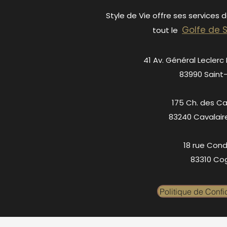
Style de Vie offre ses services 
Golfe de 
tout le
41 Av. Général Leclerc
83990 Saint
175 Ch. des C
83240 Cavalair
18 rue Cond
83310 Cog
Politique de Confid