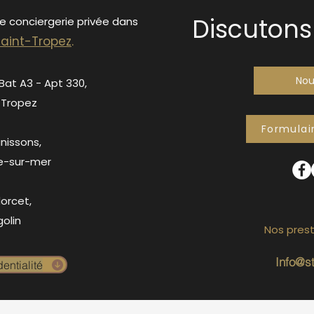
Discutons 
de conciergerie privée dans
S
ain
t-Tropez
.
Nou
 Bat A3 - Apt 330,
-Tropez
Formulai
anissons,
e-sur-mer
orcet,
olin
Nos prest
Info@s
entialité