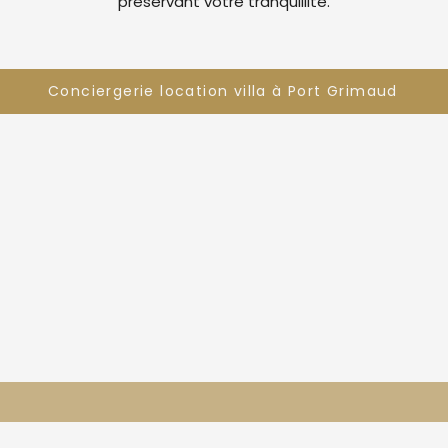
préservant votre tranquillité.
Conciergerie location villa à Port Grimaud