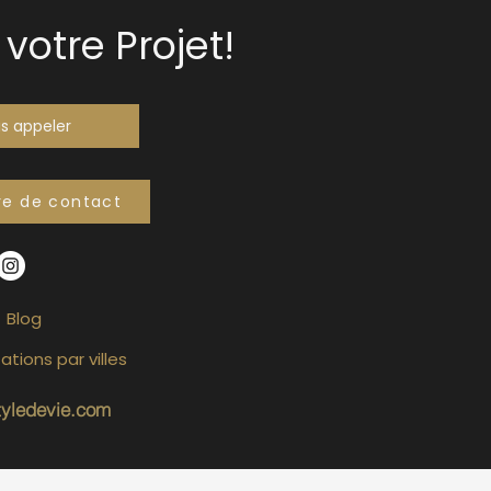
votre Projet!
s appeler
re de contact
Blog
ations par villes
tyledevie.com