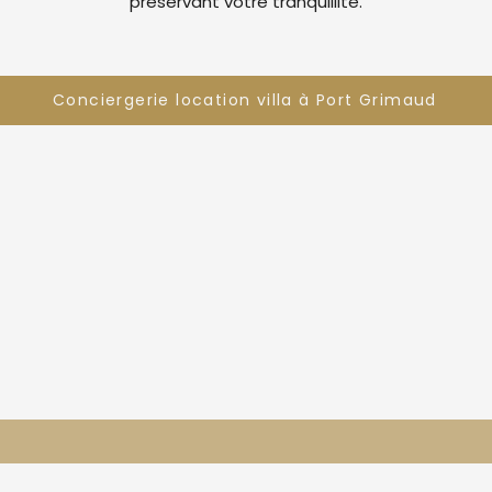
préservant votre tranquillité.
Conciergerie location villa à Port Grimaud