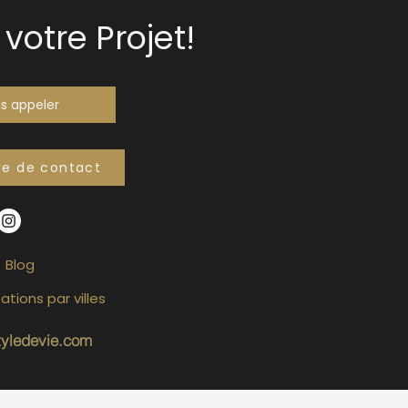
votre Projet!
s appeler
re de contact
Blog
ations par villes
tyledevie.com