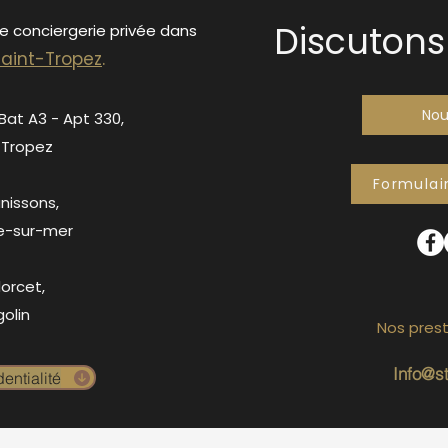
Discutons 
de conciergerie privée dans
S
ain
t-Tropez
.
Nou
 Bat A3 - Apt 330,
-Tropez
Formulai
anissons,
e-sur-mer
orcet,
olin
Nos prest
Info@s
entialité