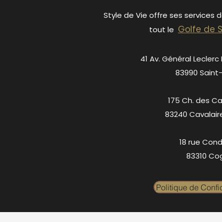
Style de Vie offre ses services 
Golfe de 
tout le
41 Av. Général Leclerc
83990 Saint
175 Ch. des C
83240 Cavalair
18 rue Cond
83310 Cog
Politique de Confid