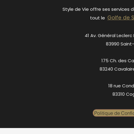
Style de Vie offre ses services 
Golfe de 
tout le
41 Av. Général Leclerc
83990 Saint
175 Ch. des C
83240 Cavalair
18 rue Cond
83310 Cog
Politique de Confid