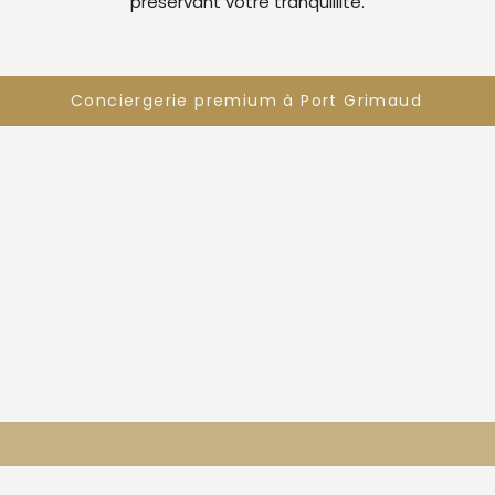
préservant votre tranquillité.
Conciergerie premium à Port Grimaud