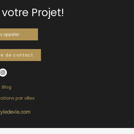
votre Projet!
s appeler
re de contact
Blog
ations par villes
tyledevie.com