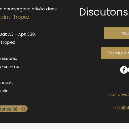
Discutons 
de conciergerie privée dans
S
ain
t-Tropez
.
Nou
 Bat A3 - Apt 330,
-Tropez
Formulai
anissons,
e-sur-mer
orcet,
olin
Nos prest
Info@s
entialité