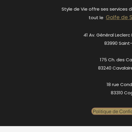
Style de Vie offre ses services 
Golfe de 
tout le
41 Av. Général Leclerc
83990 Saint
175 Ch. des C
83240 Cavalair
18 rue Cond
83310 Cog
Politique de Confid