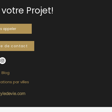
votre Projet!
s appeler
re de contact
Blog
ations par villes
tyledevie.com