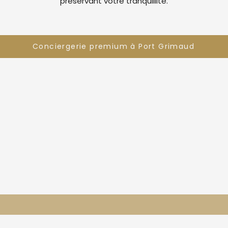
préservant votre tranquillité.
Conciergerie premium à Port Grimaud