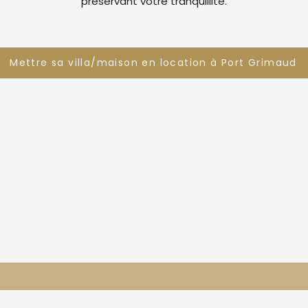
préservant votre tranquillité.
Mettre sa villa/maison en location à Port Grimaud