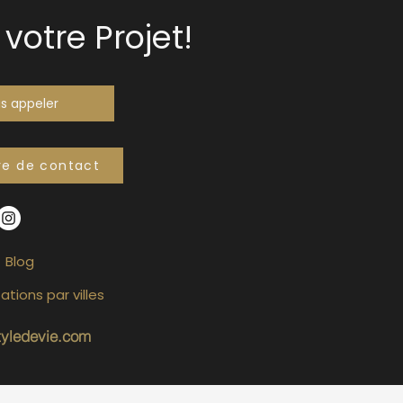
votre Projet!
s appeler
re de contact
Blog
ations par villes
tyledevie.com