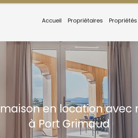
Accueil
Propriétaires
Propriétés
a/maison en location avec 
à Port Grimaud