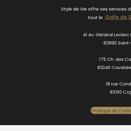
Style de Vie offre ses services 
Golfe de 
tout le
41 Av. Général Leclerc
83990 Saint
175 Ch. des C
83240 Cavalair
18 rue Cond
83310 Cog
Politique de Confid