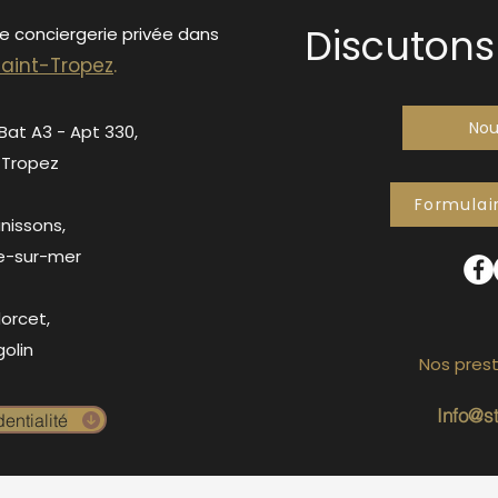
Discutons 
de conciergerie privée dans
S
ain
t-Tropez
.
Nou
 Bat A3 - Apt 330,
-Tropez
Formulai
anissons,
e-sur-mer
orcet,
olin
Nos prest
Info@s
entialité