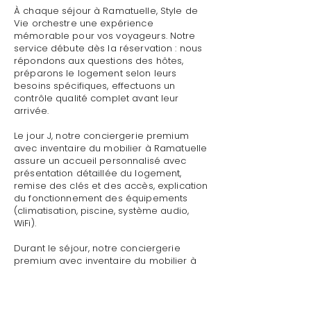
À chaque séjour à Ramatuelle, Style de
Vie orchestre une expérience
mémorable pour vos voyageurs. Notre
service débute dès la réservation : nous
répondons aux questions des hôtes,
préparons le logement selon leurs
besoins spécifiques, effectuons un
contrôle qualité complet avant leur
arrivée.
Le jour J, notre conciergerie premium
avec inventaire du mobilier à Ramatuelle
assure un accueil personnalisé avec
présentation détaillée du logement,
remise des clés et des accès, explication
du fonctionnement des équipements
(climatisation, piscine, système audio,
WiFi).
Durant le séjour, notre conciergerie
premium avec inventaire du mobilier à
Ramatuelle reste disponible pour toute
demande : dépannage technique,
recommandations de restaurants,
organisation d'activités, livraison de