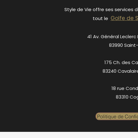
Style de Vie offre ses services 
Golfe de 
tout le
41 Av. Général Leclerc
83990 Saint
175 Ch. des C
83240 Cavalair
18 rue Cond
83310 Cog
Politique de Confid