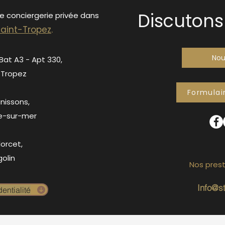
Discutons 
de conciergerie privée dans
S
ain
t-Tropez
.
Nou
 Bat A3 - Apt 330,
-Tropez
Formulai
anissons,
e-sur-mer
orcet,
olin
Nos prest
Info@s
entialité