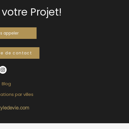
votre Projet!
s appeler
re de contact
Blog
ations par villes
tyledevie.com