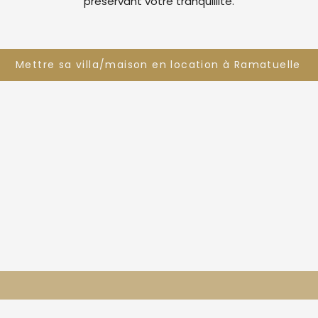
préservant votre tranquillité.
Mettre sa villa/maison en location à Ramatuelle