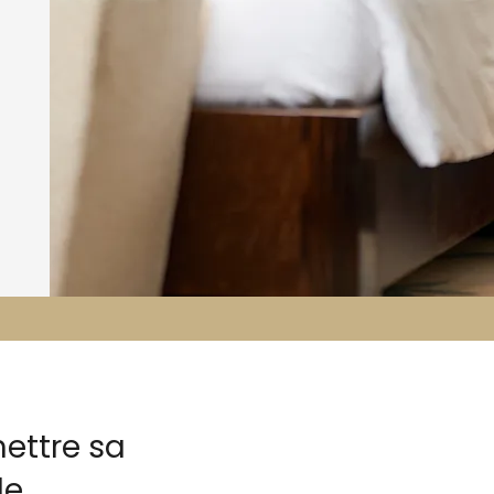
ettre sa
le