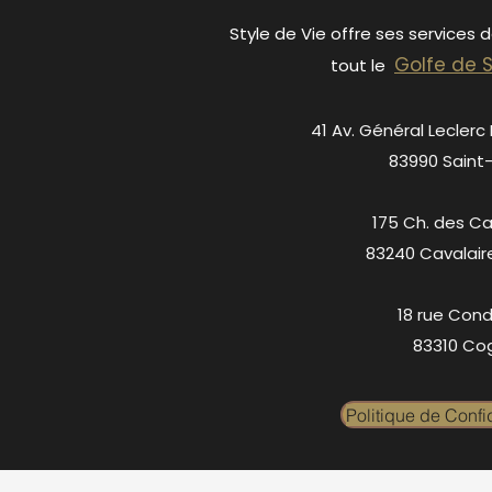
Style de Vie offre ses services 
Golfe de 
tout le
41 Av. Général Leclerc
83990 Saint
175 Ch. des C
83240 Cavalair
18 rue Cond
83310 Cog
Politique de Confid