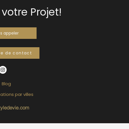
votre Projet!
s appeler
re de contact
Blog
ations par villes
tyledevie.com