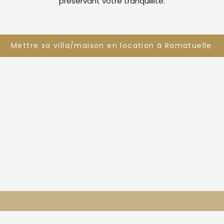
préservant votre tranquillité.
Mettre sa villa/maison en location à Ramatuelle