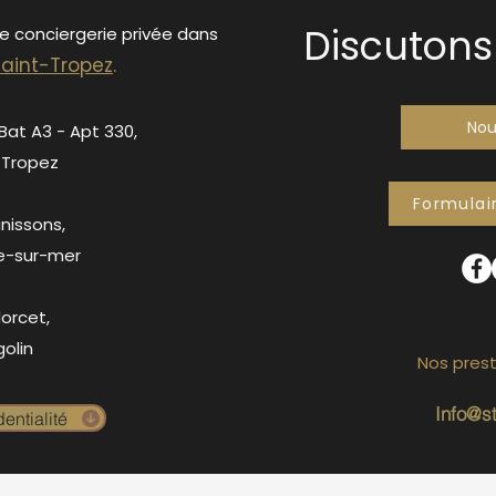
Discutons 
de conciergerie privée dans
S
ain
t-Tropez
.
Nou
 Bat A3 - Apt 330,
-Tropez
Formulai
anissons,
e-sur-mer
orcet,
olin
Nos prest
Info@s
entialité