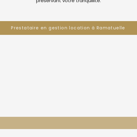
préservant votre tranquillité.
Prestataire en gestion location à Ramatuelle