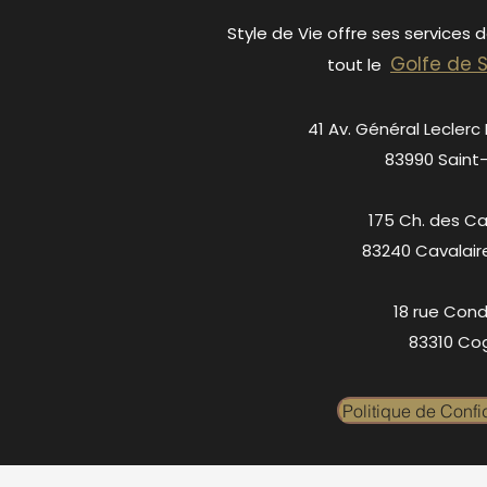
Style de Vie offre ses services 
Golfe de 
tout le
41 Av. Général Leclerc
83990 Saint
175 Ch. des C
83240 Cavalair
18 rue Cond
83310 Cog
Politique de Confid