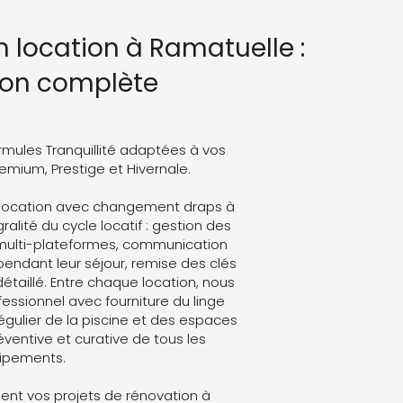
n location à Ramatuelle :
ion complète
rmules Tranquillité adaptées à vos
Premium, Prestige et Hivernale.
n location avec changement draps à
alité du cycle locatif : gestion des
 multi-plateformes, communication
endant leur séjour, remise des clés
détaillé. Entre chaque location, nous
ssionnel avec fourniture du linge
régulier de la piscine et des espaces
ventive et curative de tous les
ipements.
nt vos projets de rénovation à