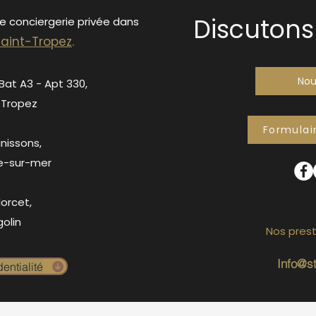
Discutons 
de conciergerie privée dans
S
ain
t-Tropez
.
Nou
 Bat A3 - Apt 330,
-Tropez
Formulai
anissons,
e-sur-mer
orcet,
olin
Nos prest
Info@s
entialité