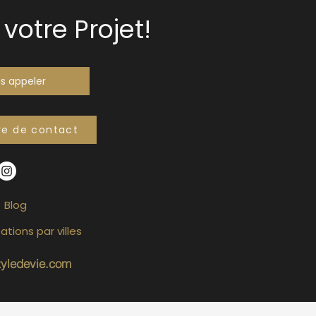
votre Projet!
s appeler
re de contact
Blog
ations par villes
tyledevie.com