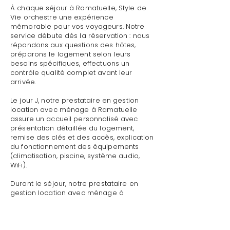
À chaque séjour à Ramatuelle, Style de
Vie orchestre une expérience
mémorable pour vos voyageurs. Notre
service débute dès la réservation : nous
répondons aux questions des hôtes,
préparons le logement selon leurs
besoins spécifiques, effectuons un
contrôle qualité complet avant leur
arrivée.
Le jour J, notre prestataire en gestion
location avec ménage à Ramatuelle
assure un accueil personnalisé avec
présentation détaillée du logement,
remise des clés et des accès, explication
du fonctionnement des équipements
(climatisation, piscine, système audio,
WiFi).
Durant le séjour, notre prestataire en
gestion location avec ménage à
Ramatuelle reste disponible pour toute
demande : dépannage technique,
recommandations de restaurants,
organisation d'activités, livraison de