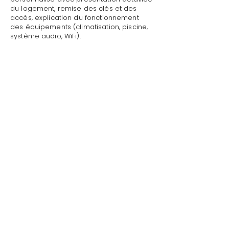
du logement, remise des clés et des
accès, explication du fonctionnement
des équipements (climatisation, piscine,
système audio, WiFi).
Mettre sa villa/maison en location avec
blanchisserie linge à Roquebrune-sur-
Argens par Style de Vie est une garantie
pour toute demande : dépannage
technique, recommandations de
restaurants, organisation d'activités,
livraison de courses.
Au départ, nous effectuons l'état des
lieux de sortie, récupérons les clés et
vérifions l'état général de la propriété.
Style de Vie offre ses services de
conciergerie privée dans tout le
Golfe de S
ain
t-Tropez
.