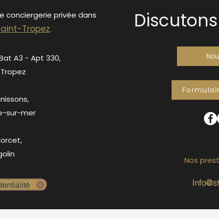
Discutons 
de conciergerie privée dans
S
ain
t-Tropez
.
Nou
 Bat A3 - Apt 330,
-Tropez
Formulai
anissons,
e-sur-mer
orcet,
olin
Nos prest
Info@s
entialité