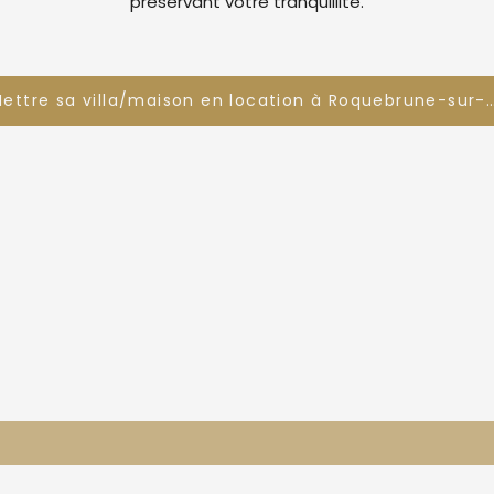
préservant votre tranquillité.
Mettre sa villa/maison en location à Roquebrun