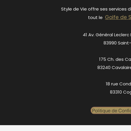
Style de Vie offre ses services 
Golfe de 
tout le
41 Av. Général Leclerc
83990 Saint
175 Ch. des C
83240 Cavalair
18 rue Cond
83310 Cog
Politique de Confid