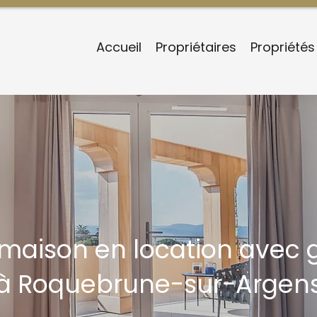
Accueil
Propriétaires
Propriétés
/maison en location avec 
à Roquebrune-sur-Argen