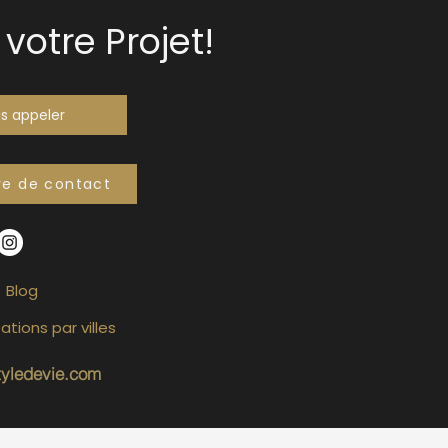
votre Projet!
s appeler
re de contact
Blog
ations par villes
tyledevie.com