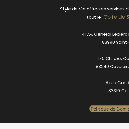
Style de Vie offre ses services 
Golfe de 
tout le
41 Av. Général Leclerc
83990 Saint
175 Ch. des C
83240 Cavalair
18 rue Cond
83310 Cog
Politique de Confid