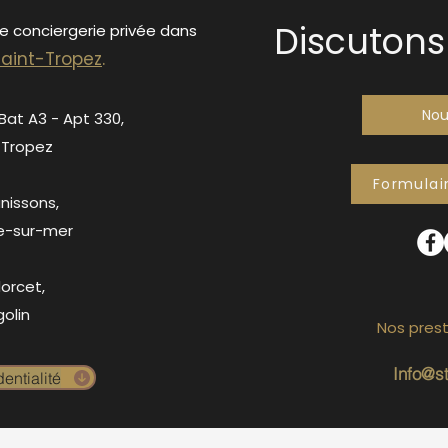
Discutons 
de conciergerie privée dans
S
ain
t-Tropez
.
Nou
 Bat A3 - Apt 330,
-Tropez
Formulai
anissons,
e-sur-mer
orcet,
olin
Nos prest
Info@s
entialité