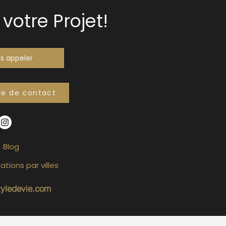
votre Projet!
s appeler
re de contact
Blog
ations par villes
tyledevie.com