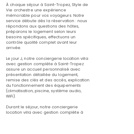
À chaque séjour à Saint-Tropez, Style de
Vie orchestre une expérience
mémorable pour vos voyageurs. Notre
service débute dès la réservation : nous
répondons aux questions des hôtes,
préparons le logement selon leurs
besoins spécifiques, effectuons un
contrôle qualité complet avant leur
arrivée.
Le jour J, notre conciergerie location villa
avec gestion complète à Saint-Tropez
assure un accueil personnalisé avec
présentation détaillée du logement,
remise des clés et des accès, explication
du fonctionnement des équipements
(climatisation, piscine, système audio,
WiFi).
Durant le séjour, notre conciergerie
location villa avec gestion complète à
Saint-Tropez reste disponible pour toute
demande : dépannage technique,
recommandations de restaurants,
organisation d'activités, livraison de