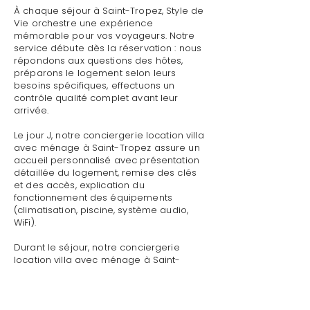
À chaque séjour à Saint-Tropez, Style de
Vie orchestre une expérience
mémorable pour vos voyageurs. Notre
service débute dès la réservation : nous
répondons aux questions des hôtes,
préparons le logement selon leurs
besoins spécifiques, effectuons un
contrôle qualité complet avant leur
arrivée.
Le jour J, notre conciergerie location villa
avec ménage à Saint-Tropez assure un
accueil personnalisé avec présentation
détaillée du logement, remise des clés
et des accès, explication du
fonctionnement des équipements
(climatisation, piscine, système audio,
WiFi).
Durant le séjour, notre conciergerie
location villa avec ménage à Saint-
Tropez reste disponible pour toute
demande : dépannage technique,
recommandations de restaurants,
organisation d'activités, livraison de