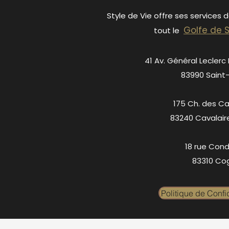
Style de Vie offre ses services 
Golfe de 
tout le
41 Av. Général Leclerc
83990 Saint
175 Ch. des C
83240 Cavalair
18 rue Cond
83310 Cog
Politique de Confid